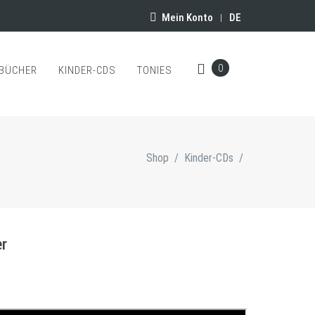
Mein Konto
DE
|
0
BÜCHER
KINDER-CDS
TONIES
Shop
/
Kinder-CDs
/
er