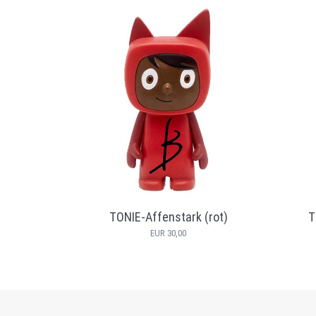
beere)
TONIE-Affenstark (rot)
T
EUR 30,00