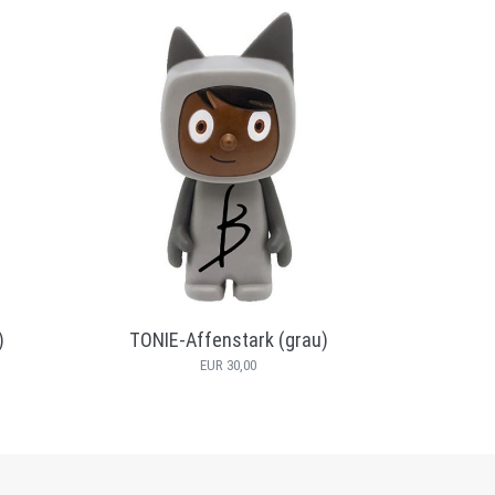
)
TONIE-Affenstark (grau)
TONIE
EUR 30,00