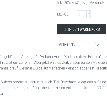
Inkl. 20% MwSt, zzgl. Versandk
MENGE
IN DEN WARENKORB
Artikel-Nr.
48
geht's den Affen gut" - "Hahaha-Hihi" - "Karl, das dicke Einhorn" jet
hre Zeit um zu reifen. Aber jetzt wird es Zeit, diesen bunten Melodi
antie drauf. Diesmal wurde auf vielfachen Wunsch sogar ein "Tradi
k-Videos produziert, darunter auch "Der Osterhase kriegt das hin" un
er der Kategorie: "Für einen speziellen Anlass" endlich auf CD. Das g
arf.